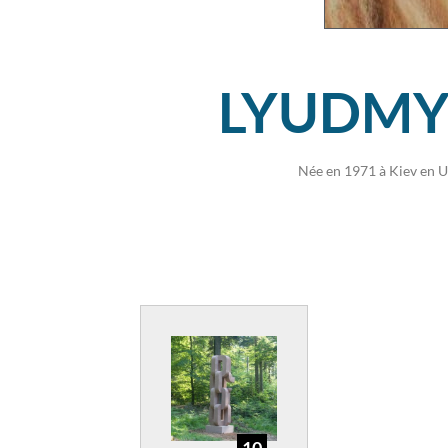
LYUDMY
Née en 1971 à Kiev en Ukr