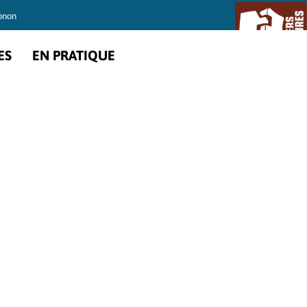
onon
ES
EN PRATIQUE
che
Trait