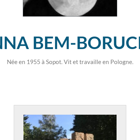
Sol
rtir
à partir de Urmatt /
haslach
Lutzelhouse
à partir 
NNA BEM-BORUC
Née en 1955 à Sopot. Vit et travaille en Pologne.