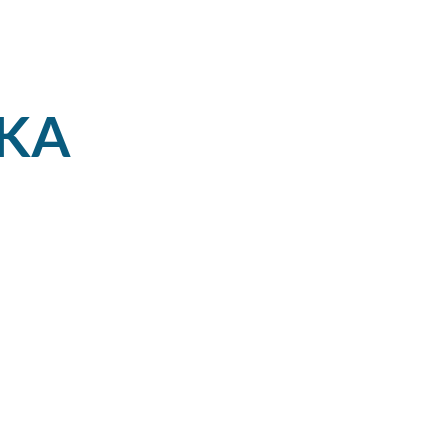
aire
d'union
de Wisches
de Wangenbourg
au Donon
KA