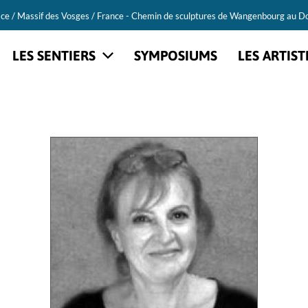
ace / Massif des Vosges / France - Chemin de sculptures de Wangenbourg au D
LES SENTIERS
SYMPOSIUMS
LES ARTIST
dweg
In Situ
Ro